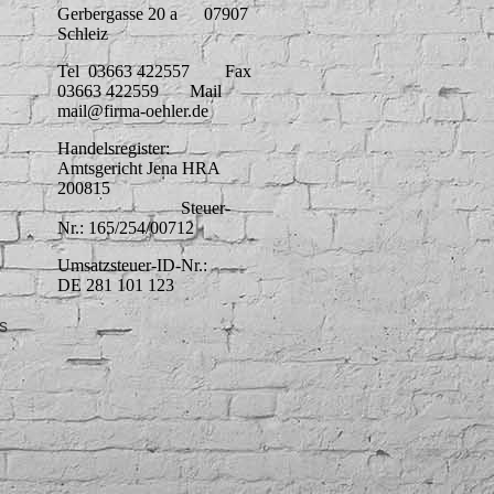
Gerbergasse 20 a 07907
Schleiz
Tel 03663 422557 Fax
03663 422559 Mail
mail@firma-oehler.de
Handelsregister:
Amtsgericht Jena HRA
200815
Steuer-
Nr.: 165/254/00712
Umsatzsteuer-ID-Nr.:
DE 281 101 123
s