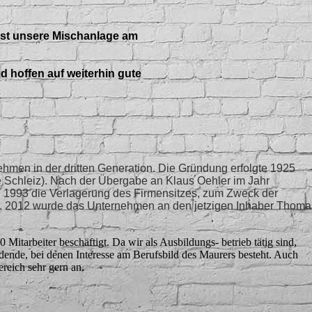
ist unsere Mischanlage am
d hoffen auf weiterhin gute
nehmen in der dritten Generation. Die Gründung erfolgte 1925
e Schleiz). Nach der Übergabe an Klaus Oehler im Jahr
g 1993 die Verlagerung des Firmensitzes, zum Zweck der
z. 2012 wurde das Unternehmen an den jetzigen Inhaber Thoma
 Mitarbeiter beschäftigt. Da wir als Ausbildungs- betrieb tätig sind,
ldende, bei denen Interesse am Berufsbild des Maurers besteht. Auch
reich sehr gern an.