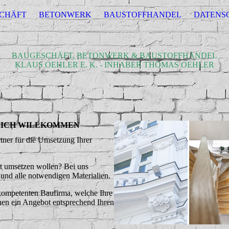
CHÄFT
BETONWERK
BAUSTOFFHANDEL
DATENS
BAUGESCHÄFT, BETONWERK & BAUSTOFFHANDEL
KLAUS OEHLER E. K. - INHABER THOMAS OEHLER
ZLICH WILLKOMMEN
rtner für die Umsetzung Ihrer
bst umsetzen wollen? Bei uns
 und alle notwendigen Materialien.
 kompetenten Baufirma, welche Ihre
Ihnen ein Angebot entsprechend Ihren