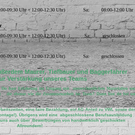
n: 09:00-09:30 Uhr + 12:00-12:30 Uhr)
Sa: 08:00-12:00 Uhr
r
n: 09:00-09:30 Uhr + 12:00-12:30 Uhr)
Sa: geschlossen
n: 09:00-09:30 Uhr + 12:00-12:30 Uhr)
Sa: geschlossen
außerdem
Maurer,
Tiefbauer und Baggerfahrer
ur Verstärkung unseres Teams
 Du hast Erfahrung im Umgang mit unterschiedlichen Materialien un
iegt dir ebenso wie die Zusammenarbeit im Team? Dann bist du bei un
Arbeitszeiten, eine faire Bezahlung, ein AG-Anteil zu VWL sowie der
Montage!). Übrigens wird eine abgeschlossene Berufsausbildung
en uns auch über Bewerbungen von handwerklich geschickten
Allroundern!