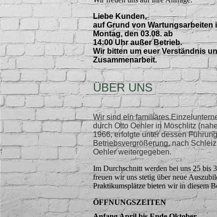
Liebe Kunden,
auf Grund von Wartungsarbeiten 
Montag, den 03.08. ab
14:00 Uhr außer Betrieb.
Wir bitten um euer Verständnis un
Zusammenarbeit.
ÜBER UNS
Wir sind ein familiäres Einzelunter
durch Otto Oehler in Möschlitz (nah
1966, erfolgte unter dessen Führun
Betriebsvergrößerung, nach Schlei
Oehler weitergegeben
.
Im Durchschnitt werden bei uns 25 bis 30
freuen wir uns stetig über neue Auszubi
Praktikumsplätze bieten wir in diesem Be
ÖFFNUNGSZEITEN
Anfang April bis Ende Oktober