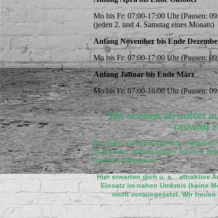
Mo bis Fr: 07:00-17:00 Uhr (Pause
(jeden 2. und 4. Samstag eines Monats)
Anfang November bis Ende Dezembe
Mo bis Fr: 07:00-17:00 Uhr (Pause
Anfang Januar bis Ende März
Mo bis Fr: 07:00-16:00 Uhr (Pause
Wir suchen ab sofort 
(m/w/d)
z
Du magst abwechslungsreiche Aufgaben?
Maschinen? Selbstständiges Arbeiten l
herzlich willkommen!
Hier erwarten dich u. a. attraktive 
Einsatz im nahen Umkreis (keine 
nicht vorausgesetzt. Wir freu