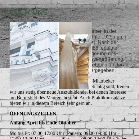
ÜBER UNS
Wir sind ein familiäres Einzelunternehmen in der
dritten Generation. Die Gründung erfolgte 1925 durch
Otto Oehler in Möschlitz (nahe Schleiz). Nach der
Übergabe an Klaus Oehler im Jahr 1966, erfolgte
unter dessen Führung 1993 die Verlagerung des
Firmensitzes, zum Zweck der Betriebsvergrößerung,
nach Schleiz. 2012 wurde das Unternehmen an den
jetzigen Inhaber Thomas Oehler weitergegeben
.
Im Durchschnitt werden bei uns 25 bis 30 Mitarbeiter
beschäftigt. Da wir als Ausbildungs- betrieb tätig sind, freuen
wir uns stetig über neue Auszubildende, bei denen Interesse
am Berufsbild des Maurers besteht. Auch Praktikumsplätze
bieten wir in diesem Bereich sehr gern an.
ÖFFNUNGSZEITEN
Anfang April bis Ende Oktober
Mo bis Fr: 07:00-17:00 Uhr (Pausen: 09:00-09:30 Uhr +
12:00-12:30 Uhr)
Sa: 08:00-12:00 Uhr (jeden