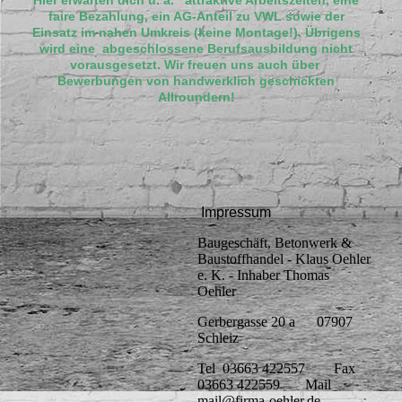
Hier erwarten dich u. a. attraktive Arbeitszeiten, eine
faire Bezahlung, ein AG-Anteil zu VWL sowie der
Einsatz im nahen Umkreis (keine Montage!). Übrigens
wird eine abgeschlossene Berufsausbildung nicht
vorausgesetzt. Wir freuen uns auch über
Bewerbungen von handwerklich geschickten
Allroundern!
Impressum
Baugeschäft, Betonwerk &
Baustoffhandel - Klaus Oehler
e. K. - Inhaber Thomas
Oehler
Gerbergasse 20 a 07907
Schleiz
Tel 03663 422557 Fax
03663 422559 Mail
mail@firma-oehler.de